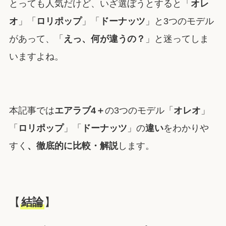
とっても人気だけど、いざ選ぼうとすると「
オレ
オ
」「
ロリポップ
」「
ドーナッツ
」と3つのモデル
があって、「
えっ、何が違うの？
」と迷ってしま
いますよね。
本記事では
エアラブ4＋
の3つのモデル「
オレオ
」
「
ロリポップ
」「
ドーナッツ
」の
違い
をわかりや
すく
、徹底的に比較・解説
します。
【
結論
】