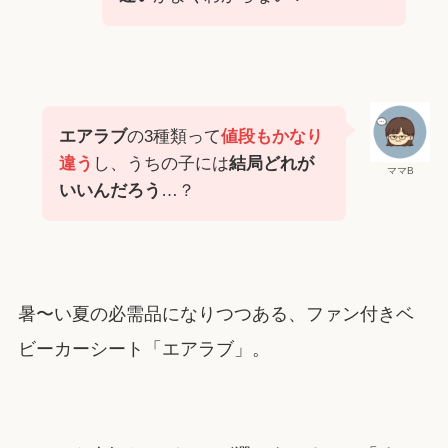
エアラブ
の3種類って
値段もかなり
違う
し、うちの子には
結局どれが
ママB
いいんだろう
…？
暑〜い夏の必需品になりつつある、ファン付きベ
ビーカーシート「エアラブ」。