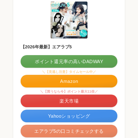
【2026年最新】エアラブ5
ポイント還元率の高いDADWAY
＼【見逃し注意】タイムセール中／
Amazon
＼【買うなら今】ポイント最大11倍／
楽天市場
Yahooショッピング
エアラブ5の口コミチェックする