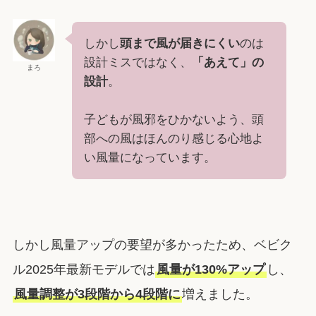
しかし
頭まで風が届きにくい
のは
設計ミスではなく、
「あえて」の
まろ
設計
。
子どもが風邪をひかないよう、頭
部への風はほんのり感じる心地よ
い風量になっています。
しかし風量アップの要望が多かったため、ベビク
ル2025年最新モデルでは
風量が130%アップ
し、
風量調整が3段階から4段階に
増えました。