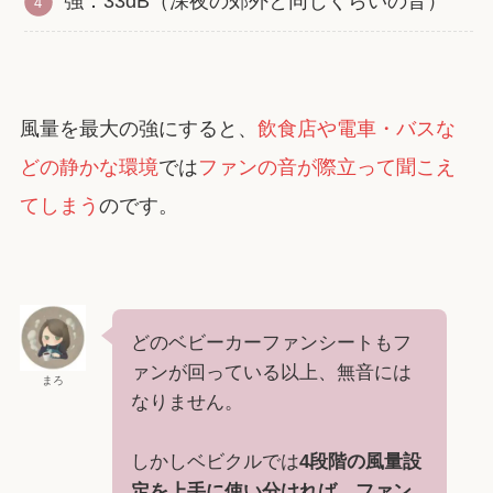
強：33dB（深夜の郊外と同じくらいの音）
風量を最大の強にすると、
飲食店や電車・バスな
どの静かな環境
では
ファンの音が際立って聞こえ
てしまう
のです。
どのベビーカーファンシートもフ
ァンが回っている以上、無音には
まろ
なりません。
しかしベビクルでは
4段階の風量設
定を上手に使い分ければ
、
ファン