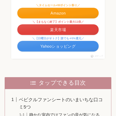
＼タイムセール×Wポイント祭り／
Amazon
＼【まもなく終了】ポイント最大11倍／
楽天市場
＼【日曜日がオトク】誰でも∔5%還元／
Yahooショッピング
ポチップ
タップできる目次
ベビクルファンシートのいまいちな口コ
ミ5つ
静かな室内ではファンの音が気になる