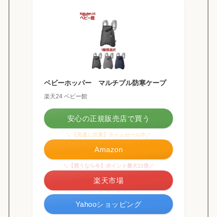
ベビーホッパー マルチプル防寒ケープ
楽天24 ベビー館
安心の正規販売店で買う
＼【見逃し注意】タイムセール中／
Amazon
＼【買うなら今】ポイント最大11倍／
楽天市場
Yahooショッピング