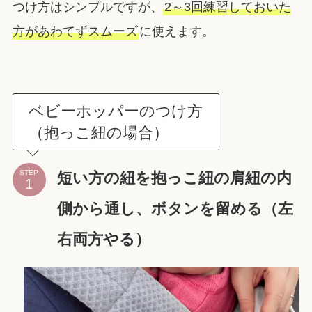
つけ方はシンプルですが、
2～3回練習しておいた
方があわてずスムーズ
に使えます。
ベビーホッパーのつけ方
（抱っこ紐の場合）
STEP
短い方の紐を抱っこ紐の肩紐の内
側から通し、ボタンを留める（左
右両方やる）