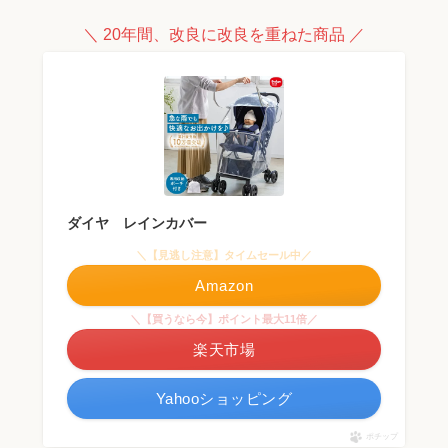
＼ 20年間、改良に改良を重ねた商品 ／
ダイヤ レインカバー
＼【見逃し注意】タイムセール中／
Amazon
＼【買うなら今】ポイント最大11倍／
楽天市場
Yahooショッピング
ポチップ