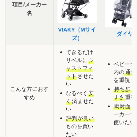
項目/メーカー
名
VIAKY（Mサイ
ダイヤ
ズ）
できるだけ
リベルに
ジ
ベビーカ
ャストフィ
内の
通気
ット
させた
を重視
い
こんな方におす
持ち歩き
なるべく
安
すさ
重視
すめ
く
済ませた
両対面
ベ
い
ーカーで
評判が良い
使いたい
ものを買い
たい