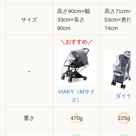
高さ90cm×幅
高さ71cm×
サイズ
33cm×長さ
53cm×奥行
90cm
74cm
＼おすすめ／
–
VIAKY（Mサイ
ダイヤ
ズ）
重さ
470g
225g