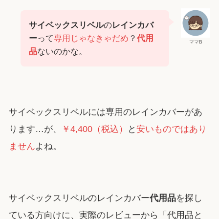
サイベックスリベル
の
レインカバ
ー
って
専用じゃなきゃだめ
？
代用
ママB
品
ないのかな。
サイベックスリベルには専用のレインカバーがあ
ります…が、
￥4,400（税込）
と
安いものではあり
ません
よね。
サイベックスリベルのレインカバー
代用品
を探し
ている方向けに、実際のレビューから「代用品と