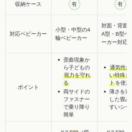
収納ケース
有
有
対面・背面
小型・中型の4
対応ベビーカー
A型・B型ベ
輪ベビーカー
ーカー対応
歪曲現象か
ら子どもの
通気性が
視力を守れ
い特殊シ
る
ト
を使用
ポイント
両サイドの
薄さを追
ファスナー
した畳み
で乗り降り
すいシー
簡単