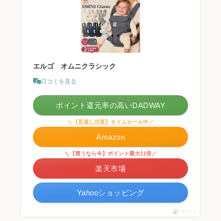
エルゴ オムニクラシック
口コミを見る
ポイント還元率の高いDADWAY
＼【見逃し注意】タイムセール中／
Amazon
＼【買うなら今】ポイント最大11倍／
楽天市場
Yahooショッピング
ポチップ