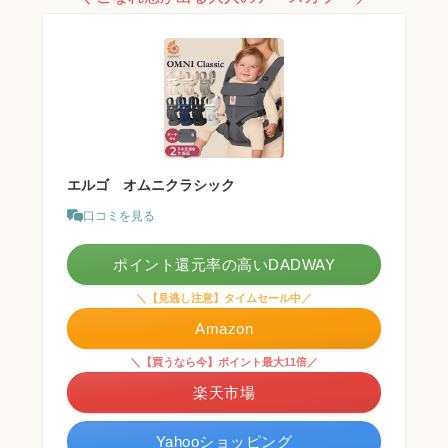
エルゴ オムニクラシック
口コミを見る
ポイント還元率の高いDADWAY
＼【見逃し注意】タイムセール中／
Amazon
＼【買うなら今】ポイント最大11倍／
楽天市場
Yahooショッピング