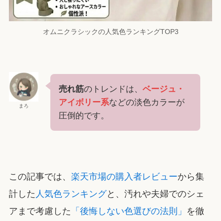
オムニクラシックの人気色ランキングTOP3
売れ筋
のトレンドは、
ベージュ・
アイボリー系
などの淡色カラーが
まろ
圧倒的です。
この記事では、
楽天市場の購入者レビュー
から集
計した
人気色ランキング
と、汚れや夫婦でのシェ
アまで考慮した
「後悔しない色選びの法則」
を徹