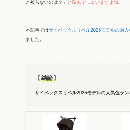
と被らないのは？」と
悩んでしまいますよね
。
本記事では
サイベックスリベル2025モデルの購
ました。
【
結論
】
サイベックスリベル2025モデル
の
人気色ラン