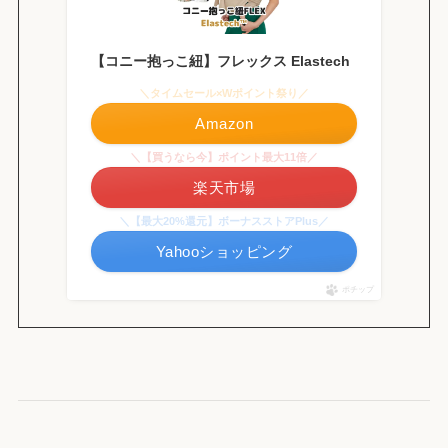
【コニー抱っこ紐】フレックス Elastech
＼タイムセール×Wポイント祭り／
Amazon
＼【買うなら今】ポイント最大11倍／
楽天市場
＼【最大20%還元】ボーナスストアPlus／
Yahooショッピング
ポチップ