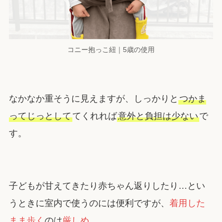
コニー抱っこ紐｜5歳の使用
なかなか重そうに見えますが、しっかりと
つかま
ってじっとして
てくれれば
意外と負担は少ない
で
す。
子どもが甘えてきたり赤ちゃん返りしたり…とい
うときに室内で使うのには便利ですが、
着用した
まま歩く
のは
厳しめ
。