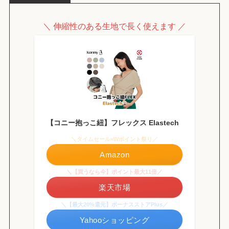
＼ 伸縮性のある生地で長く使えます ／
【コニー抱っこ紐】フレックス Elastech
＼タイムセール×Wポイント祭り／
Amazon
＼【買うなら今】ポイント最大11倍／
楽天市場
＼【最大20%還元】ボーナスストアPlus／
Yahooショッピング