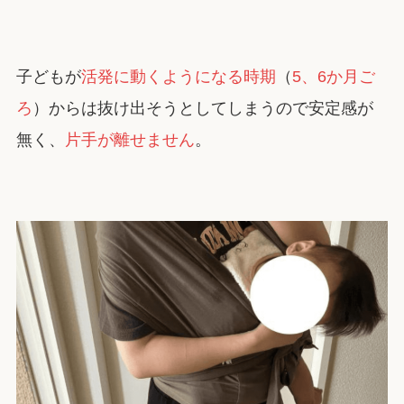
子どもが
活発に動くようになる時期
（
5、6か月ご
ろ
）からは抜け出そうとしてしまうので安定感が
無く、
片手が離せません
。