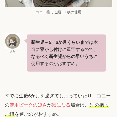
コニー抱っこ紐｜1歳の使用
新生児～5、6か月くらいまで
は本
当に
寝かし付け
に重宝するので、
まろ
なるべく新生児からの早いうち
に
使用するのがおすすめ。
すでに生後6か月を過ぎてしまっていたり、コニー
の
使用ピークの短さ
が
気になる
場合は、
別の抱っ
こ紐
を選ぶのがおすすめ。