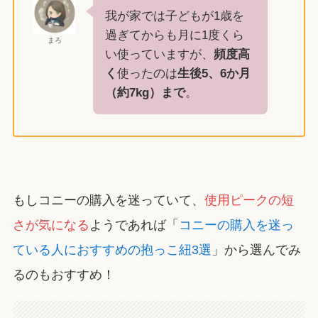
我が家では子どもが1歳を
過ぎてからも月に1度くら
まろ
い使っていますが、
頻度高
く
使ったのは
生後5、6か月
（約7kg）まで
。
もしコニーの購入を迷っていて、
使用ピークの短
さが気になる
ようであれば「
コニーの購入を迷っ
ている人におすすめの抱っこ紐3選
」から選んでみ
るのもおすすめ！