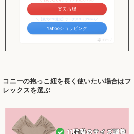
＼【買うなら今】ポイント最大11倍／
楽天市場
＼【最大20%還元】ボーナスストアPlus／
Yahooショッピング
ポチップ
コニーの抱っこ紐を長く使いたい場合はフ
レックスを選ぶ