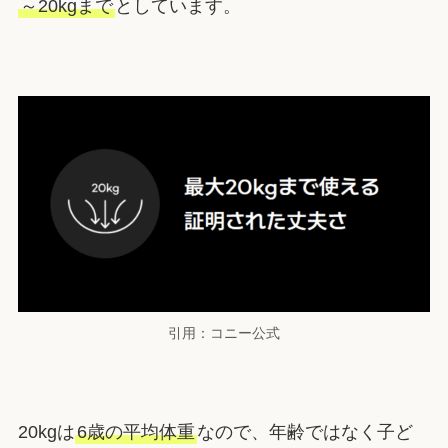
～20kgまで
としています。
引用：コニー公式
20kgは
6歳の平均体重
なので、年齢ではなく子ど